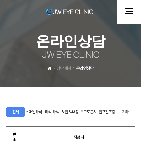
온
라
인
상
담
J
W
E
Y
E
C
L
I
N
I
C
상담·예약
온라인상담
전체
스마일라식
라식·라섹
노안·백내장
초고도근시
안구건조증
기타
번
작성자
호