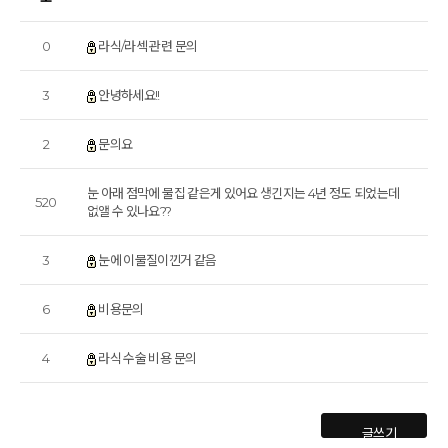
0
라식/라섹 관련 문의
3
안녕하세요!!
2
문의요
눈 아래 점막에 물집 같은게 있어요 생긴지는 4년 정도 되었는데
520
없앨 수 있나요??
3
눈에 이물질이낀거 같음
6
비용문의
4
라식 수술 비용 문의
글쓰기