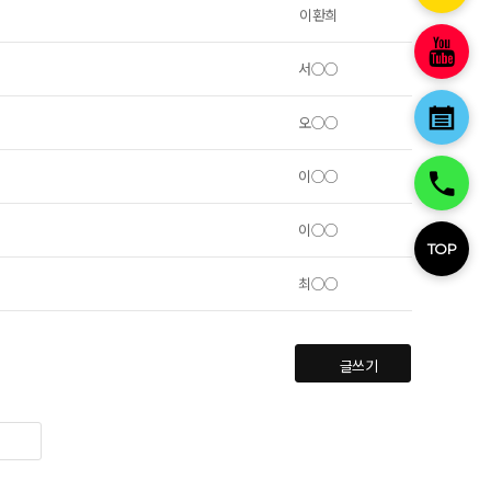
이환희
서○○
오○○
이○○
이○○
TOP
최○○
글쓰기