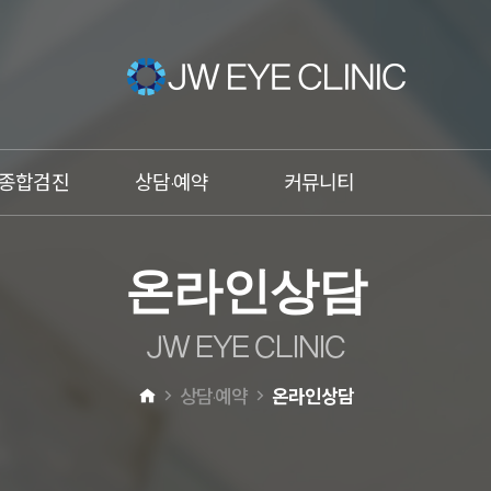
종합검진
상담·예약
커뮤니티
건조증
온라인상담
이벤트
온
라
인
상
담
비문증
온라인예약
언론속의 JW안과
망막박리
카톡상담
JW스타
J
W
E
Y
E
C
L
I
N
I
C
황반변성
전화상담
상담·예약
온라인상담
녹내장
원추각막