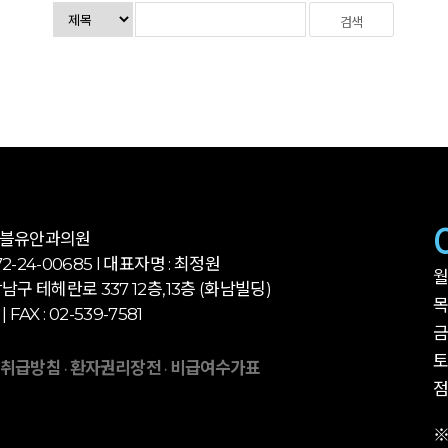
더블유안과의원
-24-00685 l 대표자명 : 최정원
월
남구 테헤란로 337 12층,13층 (화남빌딩)
목
 | FAX : 02-539-7581
금
토
 취급방침
환자권리장전
비급여수가표
·
·
점
※