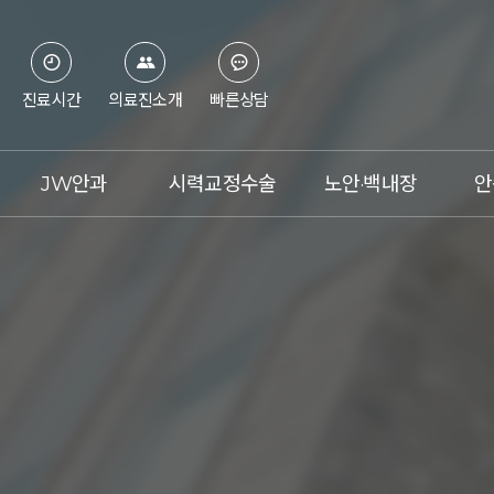
진료시간
의료진소개
빠른상담
JW안과
시력교정수술
노안·백내장
안
병원소개
스마일라식
노안이란?
의료진
라식
백내장이란?
첨단장비
라섹
노안 레이저 교정술
진료시간&오시는 길
렌즈삽입술
노안 백내장 수술
언론보도
아베드로
수술체험기