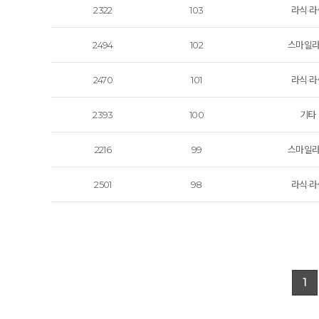
2322
103
라식·라
2494
102
스마일
2470
101
라식·라
2393
100
기타
2216
99
스마일
2501
98
라식·라
1