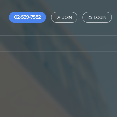
02-539-7582
JOIN
LOGIN