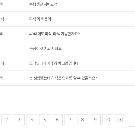
섹
수험생딸 시력교정
라식
라식 라섹 문의
섹
40대에도 라식, 라섹 가능한가요?
눈곱이 생기고 시려요
라식
스마일라식이나 라섹 고민입니다
섹
눈 성형했는데 라식은 언제쯤 할 수 있을까요?
2
3
4
5
6
7
8
9
10