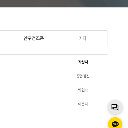
안구건조증
기타
작성자
종합검진
박현숙
이은지