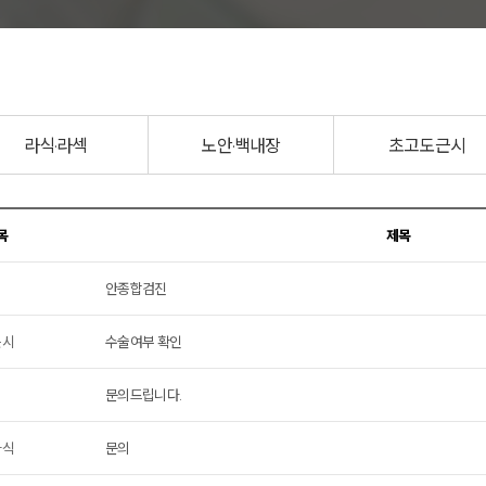
리노이영양증
라식·라섹
노안·백내장
초고도근시
목
제목
안종합검진
근시
수술여부 확인
문의드립니다.
라식
문의