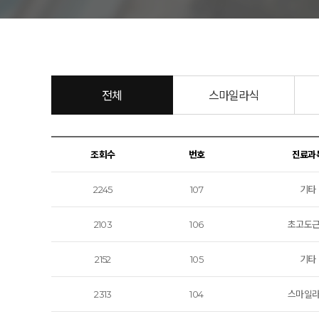
아벨
전체
스마일라식
조회수
번호
진료과
2245
107
기타
2103
106
초고도
2152
105
기타
2313
104
스마일