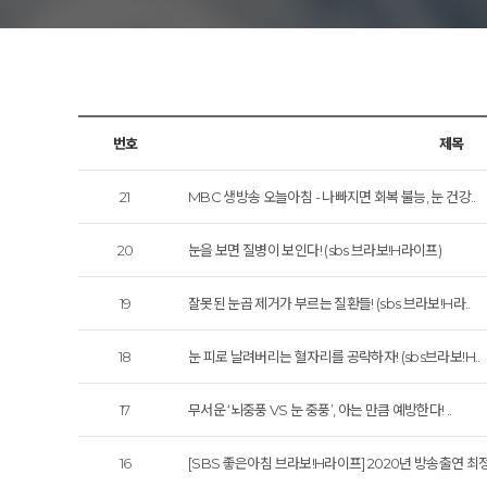
아벨
번호
제목
21
MBC 생방송 오늘아침 - 나빠지면 회복 불능, 눈 건강..
20
눈을 보면 질병이 보인다! (sbs 브라보!H라이프)
19
잘못된 눈곱 제거가 부르는 질환들! (sbs 브라보!H라..
18
눈 피로 날려버리는 혈자리를 공략하자! (sbs브라보!H..
17
무서운 ‘뇌중풍 VS 눈 중풍’, 아는 만큼 예방한다! ..
16
[SBS 좋은아침 브라보!H라이프] 2020년 방송출연 최정