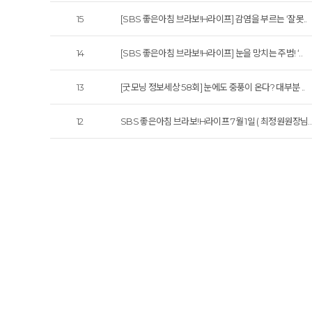
15
[SBS 좋은아침 브라보!H라이프] 감염을 부르는 ‘잘못..
14
[SBS 좋은아침 브라보!H라이프] 눈을 망치는 주범! ‘..
13
[굿모닝 정보세상 58회] 눈에도 중풍이 온다? 대부분 ..
12
SBS 좋은아침 브라보!H라이프 7월 1일 ( 최정원원장님..