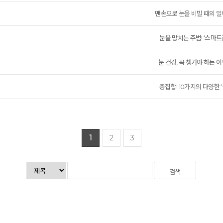
맨손으로 눈을 비빌 때의 일어
눈을 망치는 주범! ‘스마트폰
눈 건강, 꼭 챙겨야 하는 이유!
총집합! 10가지의 다양한 ‘눈
1
2
3