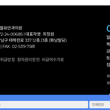
더블유안과의원
-24-00685 l 대표자명 : 최정원
월
남구 테헤란로 337 12층,13층 (화남빌딩)
목
 | FAX : 02-539-7581
금
토
 취급방침
환자권리장전
비급여수가표
·
·
점
※
※