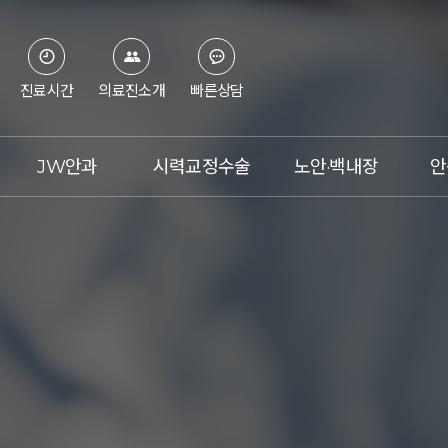
진료시간
의료진소개
빠른상담
JW안과
시력교정수술
노안·백내장
안
병원소개
스마일라식
노안이란?
의료진
라식
백내장이란?
첨단장비
라섹
노안 레이저 교정술
진료시간&오시는 길
렌즈삽입술
노안 백내장 수술
언론보도
아베드로
수술체험기