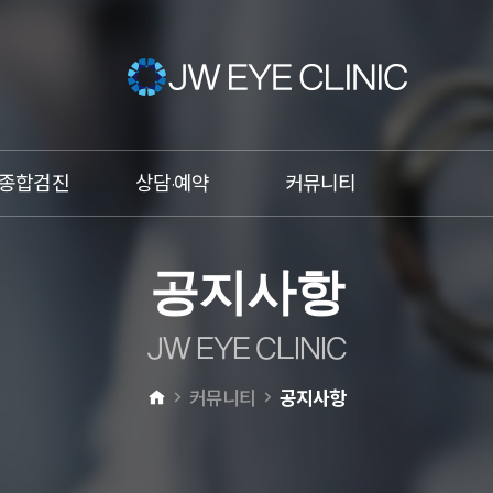
종합검진
상담·예약
커뮤니티
건조증
온라인상담
이벤트
공
지
사
항
비문증
온라인예약
언론속의 JW안과
망막박리
카톡상담
JW스타
J
W
E
Y
E
C
L
I
N
I
C
황반변성
전화상담
커뮤니티
공지사항
녹내장
원추각막