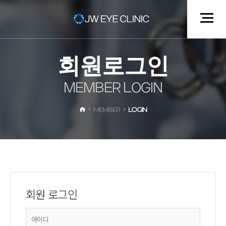
회
원
로
그
인
M
E
M
B
E
R
L
O
G
I
N
MEMBER
LOGIN
회원 로그인