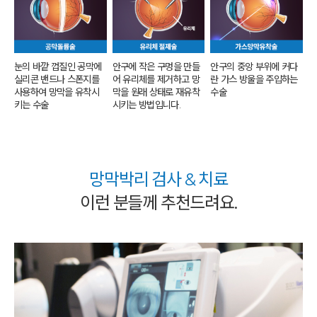
눈의 바깥 껍질인 공막에
안구에 작은 구멍을 만들
안구의 중앙 부위에
커다
실리콘 밴드나 스폰지를
어
유리체를 제거하고 망
란 가스 방울을
주입하는
사용하여
망막을 유착시
막을 원래 상태로
재유착
수술
키는 수술
시키는 방법입니다.
망막박리 검사 & 치료
이런 분들께 추천드려요.