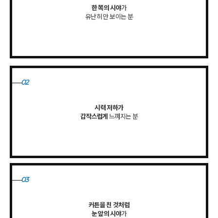
한 쪽의 시야
가
유난히 안 보이는 분
02
시력 저하가
갑작스럽게
느껴지는 분
03
커튼을 친 것처럼
눈 앞의 시야
가