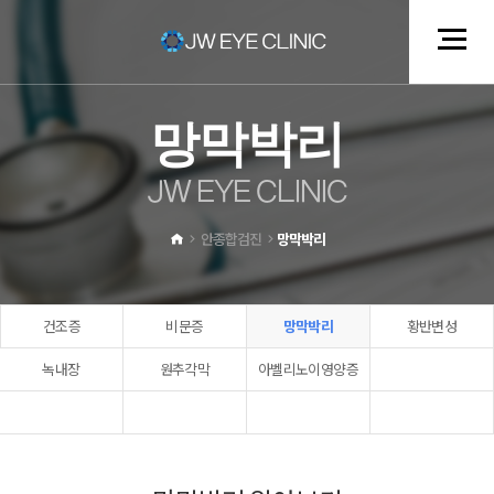
망
막
박
리
J
W
E
Y
E
C
L
I
N
I
C
안종합검진
망막박리
건조증
비문증
망막박리
황반변성
녹내장
원추각막
아벨리노이영양증