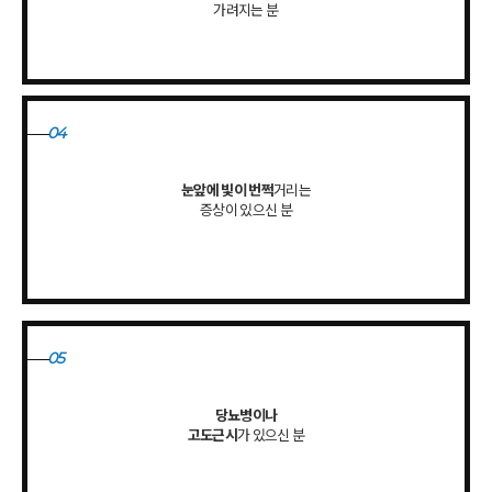
가려지는 분
04
눈앞에 빛이 번쩍
거리는
증상이 있으신 분
05
당뇨병이나
고도근시
가 있으신 분