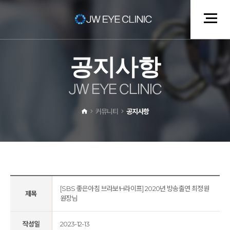
공
지
사
항
J
W
E
Y
E
C
L
I
N
I
C
커뮤니티
공지사항
[SBS 좋은아침 브라보!H라이프] 2020년 방송출연 최정원
제목
원장님
작성일
2023-12-13