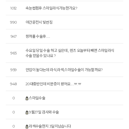
1012
속눈썹펌후 스마일라식가능한가요?
990
야간운전시 빛번짐
947
쌍꺼풀 수술후......
수요일 당일 수술 하고 싶은데,, 렌즈 오늘부터 빼면 스마일라식
965
수술 받을수 있나요 ?
959
안압이 높다는데 라식,라섹,스마일수술이 가능할까요?
948
20대중반인데 비문증이 왔어요.....ㅠ.ㅠ
0
스마일수술
0
9월27일 검사와 수술
0
라섹수술한지 3달지났습니다