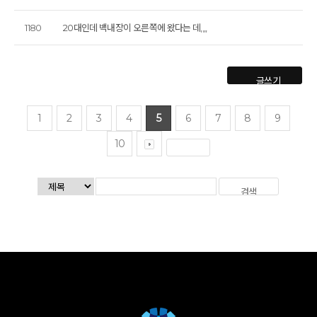
1180
20대인데 백내장이 오른쪽에 왔다는 데,,,,
글쓰기
1
2
3
4
5
6
7
8
9
10