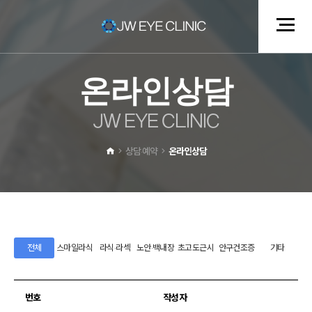
온
라
인
상
담
J
W
E
Y
E
C
L
I
N
I
C
상담·예약
온라인상담
전체
스마일라식
라식·라섹
노안·백내장
초고도근시
안구건조증
기타
번호
작성자