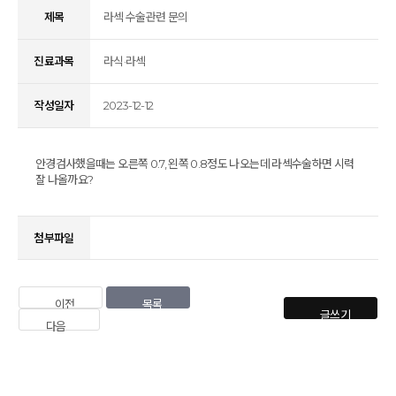
제목
라섹 수술관련 문의
진료과목
라식·라섹
작성일자
2023-12-12
안경검사했을때는 오른쪽 0.7, 왼쪽 0.8정도 나오는데 라섹수술하면 시력
잘 나올까요?
첨부파일
이전
목록
글쓰기
다음