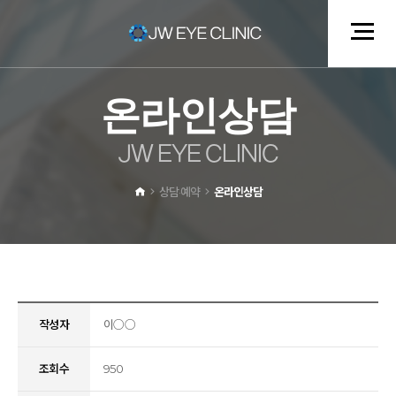
온
라
인
상
담
J
W
E
Y
E
C
L
I
N
I
C
상담·예약
온라인상담
작성자
이○○
조회수
950