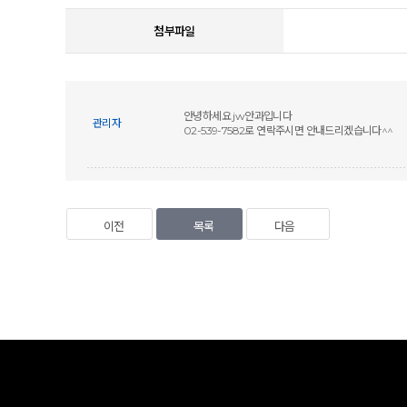
첨부파일
안녕하세요 jw안과입니다
관리자
02-539-7582로 연락주시면 안내드리겠습니다^^
이전
목록
다음