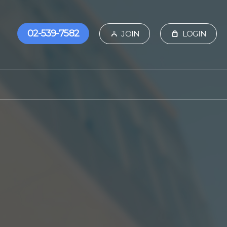
02-539-7582
JOIN
LOGIN