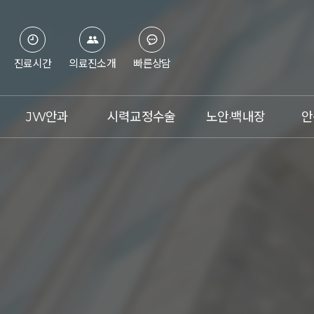
진료시간
의료진소개
빠른상담
JW안과
시력교정수술
노안·백내장
안
병원소개
스마일라식
노안이란?
의료진
라식
백내장이란?
첨단장비
라섹
노안 레이저 교정술
진료시간&오시는 길
렌즈삽입술
노안 백내장 수술
언론보도
아베드로
수술체험기