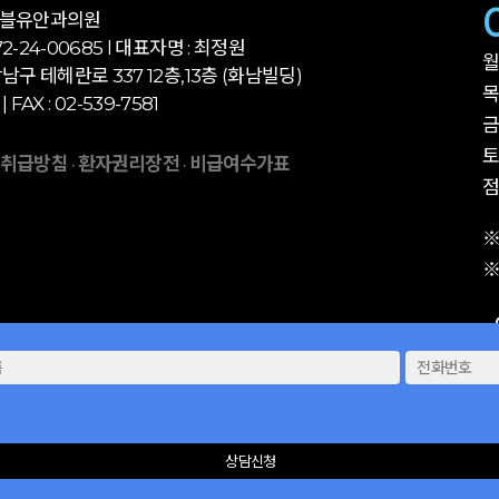
더블유안과의원
-24-00685 l 대표자명 : 최정원
월
남구 테헤란로 337 12층,13층 (화남빌딩)
목
 | FAX : 02-539-7581
금
토
 취급방침
환자권리장전
비급여수가표
·
·
점
※
※
상담신청