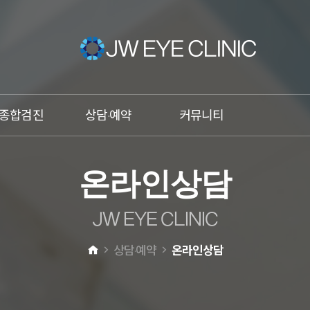
종합검진
상담·예약
커뮤니티
건조증
온라인상담
이벤트
온
라
인
상
담
비문증
온라인예약
언론속의 JW안과
망막박리
카톡상담
JW스타
J
W
E
Y
E
C
L
I
N
I
C
황반변성
전화상담
상담·예약
온라인상담
녹내장
원추각막