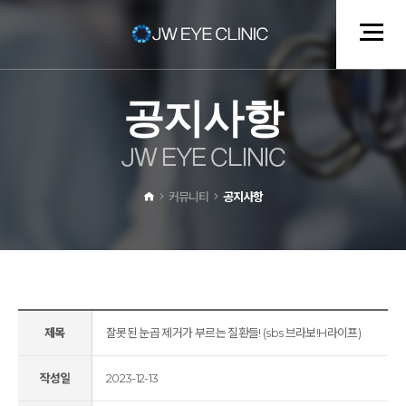
공
지
사
항
J
W
E
Y
E
C
L
I
N
I
C
커뮤니티
공지사항
제목
잘못된 눈곱 제거가 부르는 질환들! (sbs 브라보!H라이프)
작성일
2023-12-13