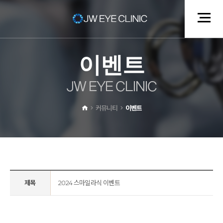
이
벤
트
J
W
E
Y
E
C
L
I
N
I
C
커뮤니티
이벤트
제목
2024 스마일라식 이벤트