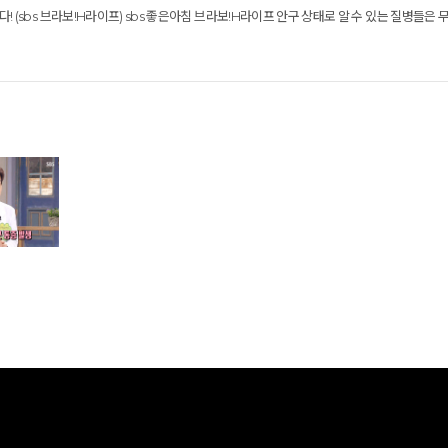
! (sbs 브라보!H라이프) sbs 좋은아침 브라보!H라이프 안구 상태로 알 수 있는 질병들은