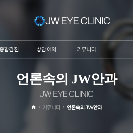
종합검진
상담·예약
커뮤니티
건조증
온라인상담
이벤트
언
론
속
의
J
W
안
과
비문증
온라인예약
언론속의 JW안과
망막박리
카톡상담
JW스타
J
W
E
Y
E
C
L
I
N
I
C
황반변성
전화상담
커뮤니티
언론속의 JW안과
녹내장
원추각막