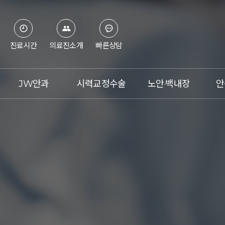
진료시간
의료진소개
빠른상담
JW안과
시력교정수술
노안·백내장
안
병원소개
스마일라식
노안이란?
의료진
라식
백내장이란?
첨단장비
라섹
노안 레이저 교정술
진료시간&오시는 길
렌즈삽입술
노안 백내장 수술
언론보도
아베드로
수술체험기