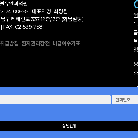
더블유안과의원
-24-00685 l 대표자명 : 최정원
월
남구 테헤란로 337 12층,13층 (화남빌딩)
목
 | FAX : 02-539-7581
금
토
 취급방침
환자권리장전
비급여수가표
·
·
점
※
※
상담신청