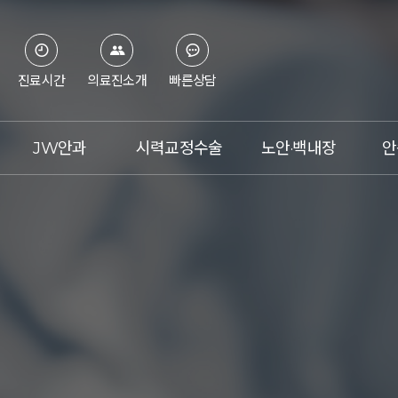
진료시간
의료진소개
빠른상담
JW안과
시력교정수술
노안·백내장
안
병원소개
스마일라식
노안이란?
의료진
라식
백내장이란?
첨단장비
라섹
노안 레이저 교정술
진료시간&오시는 길
렌즈삽입술
노안 백내장 수술
언론보도
아베드로
수술체험기