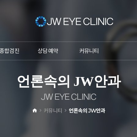
종합검진
상담·예약
커뮤니티
건조증
온라인상담
이벤트
언
론
속
의
J
W
안
과
비문증
온라인예약
언론속의 JW안과
망막박리
카톡상담
JW스타
J
W
E
Y
E
C
L
I
N
I
C
황반변성
전화상담
커뮤니티
언론속의 JW안과
녹내장
원추각막