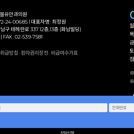
더블유안과의원
-24-00685 l 대표자명 : 최정원
월
남구 테헤란로 337 12층,13층 (화남빌딩)
목
 | FAX : 02-539-7581
금
토
 취급방침
환자권리장전
비급여수가표
·
·
점
※
※
상담신청