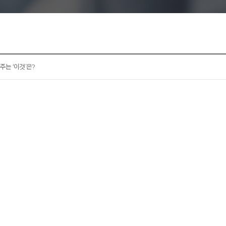
리노이영양증
주는 ‘이것’은?