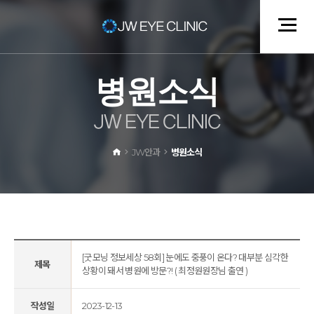
병
원
소
식
J
W
E
Y
E
C
L
I
N
I
C
JW안과
병원소식
[굿모닝 정보세상 58회] 눈에도 중풍이 온다? 대부분 심각한
제목
상황이 돼서 병원에 방문?! ( 최정원원장님 출연 )
작성일
2023-12-13