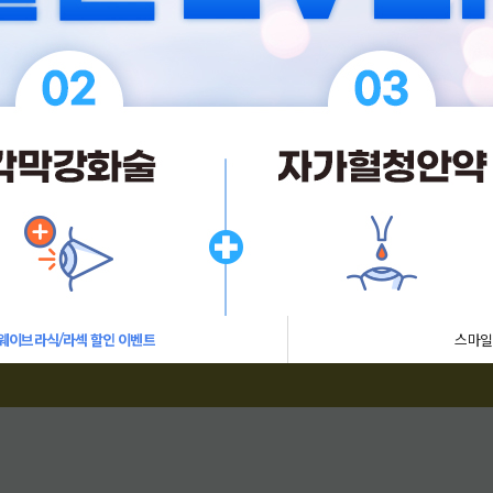
리노이영양증
웨이브라식/라섹 할인 이벤트
스마일