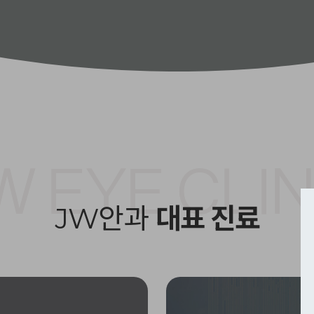
W EYE CLIN
JW안과
대표 진료