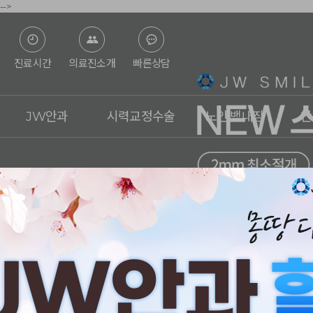
-->
진료시간
의료진소개
빠른상담
JW안과
시력교정수술
노안·백내장
안
병원소개
스마일라식
노안이란?
의료진
라식
백내장이란?
첨단장비
라섹
노안 레이저 교정술
진료시간&오시는 길
렌즈삽입술
노안 백내장 수술
언론보도
아베드로
수술체험기