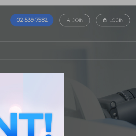
02-539-7582
JOIN
LOGIN