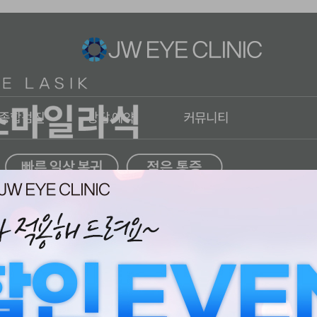
종합검진
상담·예약
커뮤니티
건조증
온라인상담
이벤트
비문증
온라인예약
언론속의 JW안과
망막박리
카톡상담
JW스타
황반변성
전화상담
녹내장
원추각막